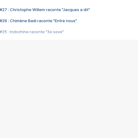
#27 : Christophe Willem raconte "Jacques a dit"
#26 : Chimène Badi raconte "Entre nous"
#25 : Indochine raconte "3e sexe"
#24 : Zaho raconte "C'est chelou"
#23 : Patrick Bruel raconte "Au café des délices"
#22 : Kyo raconte "Le chemin"
#21 : Nolwenn Leroy raconte "Cassé"
#20 : Patrick Hernandez raconte "Born to be alive"
#19 : Lorie raconte "Près de moi"
#18 : Michael Jones raconte "A nos actes manqués" (avec Jean-Jacque
#17 : Khaled raconte "Aïcha"
#16 : Corneille raconte "Parce qu'on vient de loin"