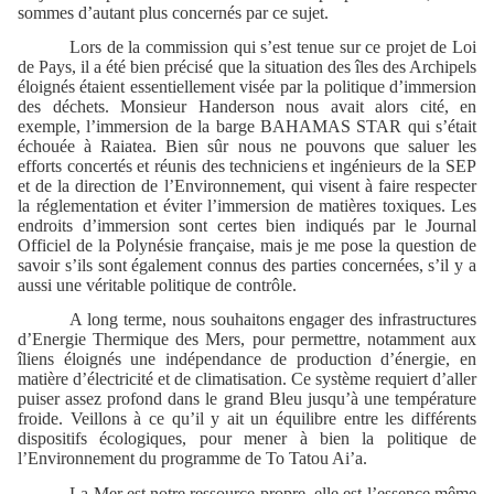
sommes d’autant plus concernés par ce sujet.
Lors de la commission qui s’est tenue sur ce projet de Loi
de Pays, il a été bien précisé que la situation des îles des Archipels
éloignés étaient essentiellement visée par la politique d’immersion
des déchets. Monsieur Handerson nous avait alors cité, en
exemple, l’immersion de la barge BAHAMAS STAR qui s’était
échouée à Raiatea. Bien sûr nous ne pouvons que saluer les
efforts concertés et réunis des techniciens et ingénieurs de la SEP
et de la direction de l’Environnement, qui visent à faire respecter
la réglementation et éviter l’immersion de matières toxiques. Les
endroits d’immersion sont certes bien indiqués par le Journal
Officiel de la Polynésie française, mais je me pose la question de
savoir s’ils sont également connus des parties concernées, s’il y a
aussi une véritable politique de contrôle.
A long terme, nous souhaitons engager des infrastructures
d’Energie Thermique des Mers, pour permettre, notamment aux
îliens éloignés une indépendance de production d’énergie, en
matière d’électricité et de climatisation. Ce système requiert d’aller
puiser assez profond dans le grand Bleu jusqu’à une température
froide. Veillons à ce qu’il y ait un équilibre entre les différents
dispositifs écologiques, pour mener à bien la politique de
l’Environnement du programme de To Tatou Ai’a.
La Mer
est notre ressource propre, elle est l’essence même