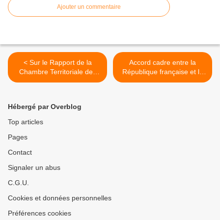
Ajouter un commentaire
< Sur le Rapport de la
Accord cadre entre la
Chambre Territoriale des
République française et le
Comptes, sur l'emploi en
Royaume d'Espagne sur les
Polynésie française
dispositifs éducatifs >
Hébergé par Overblog
Top articles
Pages
Contact
Signaler un abus
C.G.U.
Cookies et données personnelles
Préférences cookies