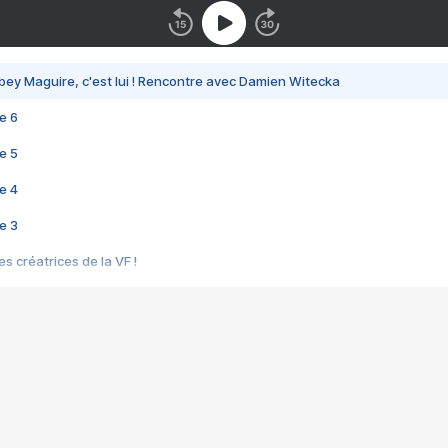
bey Maguire, c'est lui ! Rencontre avec Damien Witecka
e 6
e 5
e 4
e 3
s créatrices de la VF !
e 2
e 1
e Mektoub My Love arrive enfin ! Rencontre avec Shaïn Boumedine et Sal
i : après Toni en famille
elle réalise le bouleversant Dites lui que je l'aime