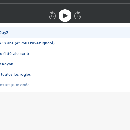
 DayZ
 a 13 ans (et vous l'avez ignoré)
e (littéralement)
im Rayan
 toutes les règles
s les jeux vidéo
us choquant de Rockstar ? - Le scandale BULLY
e plus moche de Steam
du RÊVE tourne au CAUCHEMAR
pendant 8 heures