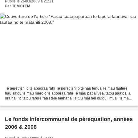
Publié le 26/03/2009 à 21:21
Par
TEMOTEM
Te peretiteni o te apooraa rahi Te peretiteni o te hau fenua Te mau faatere
hau Tatou te mau mero o te apooraa rahi Te mau papai vea, tatou paatoa Ia
ora na i to tatou farereiraa i teie mahana Te tuu mai nei outou i mua i te mau
mero o te apooraa rahi...
Le fonds intercommunal de péréquation, années
2006 & 2008