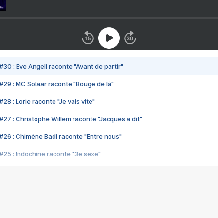
#30 : Eve Angeli raconte "Avant de partir"
#29 : MC Solaar raconte "Bouge de là"
28 : Lorie raconte "Je vais vite"
#27 : Christophe Willem raconte "Jacques a dit"
#26 : Chimène Badi raconte "Entre nous"
#25 : Indochine raconte "3e sexe"
#24 : Zaho raconte "C'est chelou"
#23 : Patrick Bruel raconte "Au café des délices"
#22 : Kyo raconte "Le chemin"