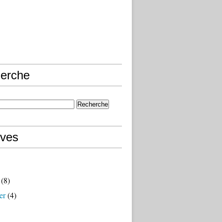
erche
ives
(8)
er
(4)