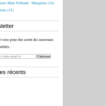
tions Mme Frébault - Marquises
(16)
tions
(15)
letter
vous pour être averti des nouveaux
publiés.
les récents