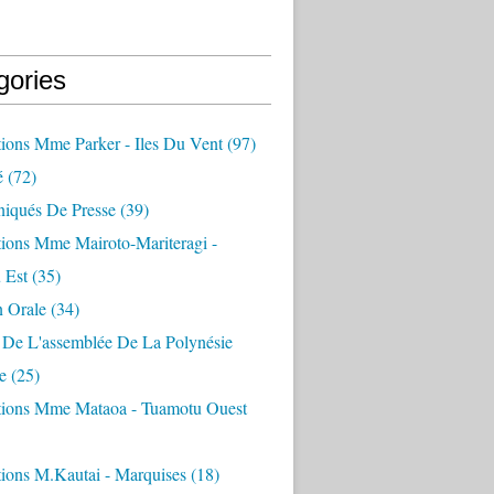
gories
tions Mme Parker - Iles Du Vent
(97)
é
(72)
qués De Presse
(39)
tions Mme Mairoto-Mariteragi -
 Est
(35)
n Orale
(34)
 De L'assemblée De La Polynésie
e
(25)
ntions Mme Mataoa - Tuamotu Ouest
tions M.kautai - Marquises
(18)