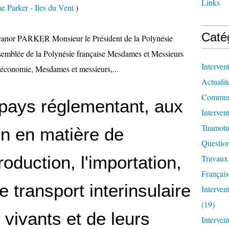
Links
e Parker - Iles du Vent
)
Caté
anor PARKER Monsieur le Président de la Polynésie
ssemblée de la Polynésie française Mesdames et Messieurs
Interven
l’économie, Mesdames et messieurs,...
Actualit
Communi
u pays réglementant, aux
Interven
Tuamotu
on en matière de
Questio
troduction, l'importation,
Travaux
Français
le transport interinsulaire
Interve
(19)
vivants et de leurs
Interven