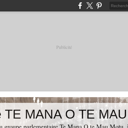
Publicité
de TE MANA O TE MA
du groupe parlementaire Te Mana O te Mau Motu, 